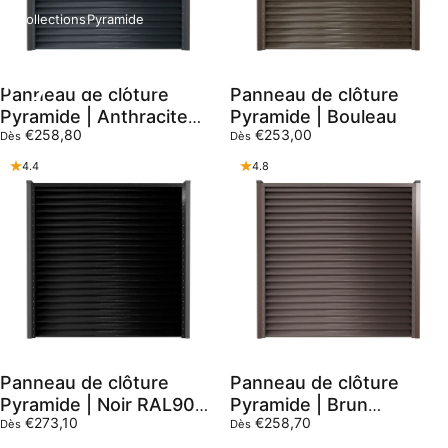
Collections
Pyramide
Pyramide
Panneau de clôture
Panneau de clôture
Pyramide | Anthracite
Pyramide | Bouleau
€258,80
€253,00
RAL7016
Dès
Dès
4.4
4.8
Panneau de clôture
Panneau de clôture
Pyramide | Noir RAL9005
Pyramide | Brun
€273,10
€258,70
Hi-Mat
RAL8017
Dès
Dès