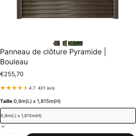
Panneau
de
clôture
Pyramide
|
Bouleau
€255,70
401 total des critiques
4.7
401 avis
Taille
:
0,9m(L) x 1,815m(H)