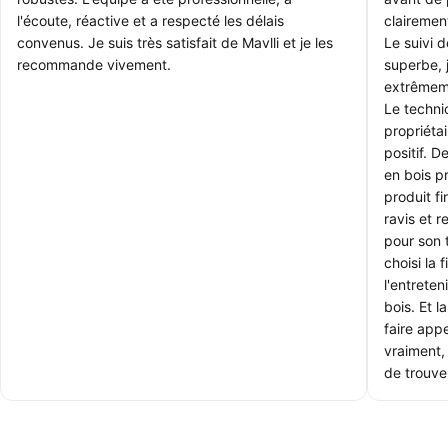
l'écoute, réactive et a respecté les délais
clairemen
convenus. Je suis très satisfait de Mavlli et je les
Le suivi 
recommande vivement.
superbe, 
extrêmem
Le technic
propriétai
positif. 
en bois p
produit f
ravis et 
pour son 
choisi la 
l'entrete
bois. Et l
faire appe
vraiment, 
de trouver