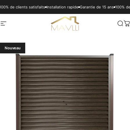
Passer au contenu
lients satisfaits
Installation rapide
Garantie de 15 ans
100% de clients s
Navigation
Mavlli
Rech
P
Nouveau