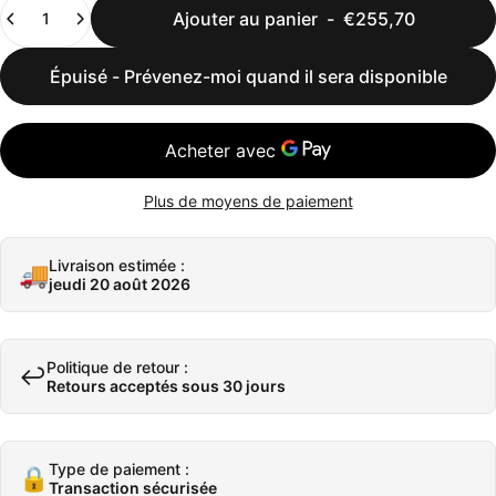
Quantité
Ajouter au panier
-
€255,70
Épuisé - Prévenez-moi quand il sera disponible
Plus de moyens de paiement
Livraison estimée :
🚚
jeudi 20 août 2026
Politique de retour :
↩️
Retours acceptés sous 30 jours
Type de paiement :
🔒
Transaction sécurisée