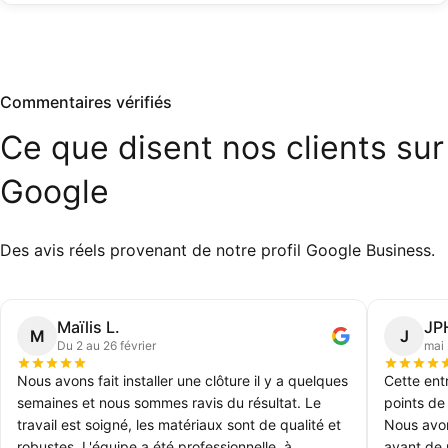
Commentaires vérifiés
Ce
que
disent
nos
clients
sur
Google
Des avis réels provenant de notre profil Google Business.
Maïlis L.
JP
M
J
Du 2 au 26 février
mai
Nous avons fait installer une clôture il y a quelques
Cette ent
semaines et nous sommes ravis du résultat. Le
points de
travail est soigné, les matériaux sont de qualité et
Nous avon
robustes. L'équipe a été professionnelle, à
avant de