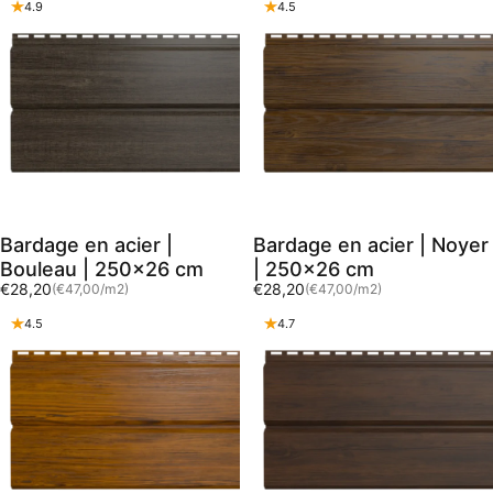
4.9
4.5
Bardage en acier |
Bardage en acier | Noyer
Bouleau | 250x26 cm
| 250x26 cm
Prix unitaire
Prix unitaire
€28,20
€28,20
(€47,00
/
m2)
(€47,00
/
m2)
par
par
4.5
4.7