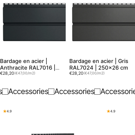
Bardage en acier |
Bardage en acier | Gris
Anthracite RAL7016 |
RAL7024 | 250x26 cm
Prix unitaire
Prix unitaire
€28,20
€28,20
(€47,00
/
m2)
(€47,00
/
m2)
250x26 cm
par
par
es
Accessories
Accessories
Accessor
4.9
4.9