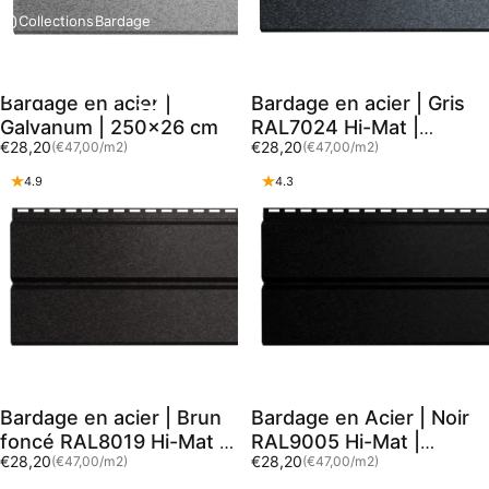
Collections
Bardage
Bardage
Bardage en acier |
Bardage en acier | Gris
Galvanum | 250x26 cm
RAL7024 Hi-Mat |
Prix unitaire
Prix unitaire
€28,20
€28,20
(€47,00
/
m2)
(€47,00
/
m2)
250x26 cm
par
par
4.9
4.3
Bardage en acier | Brun
Bardage en Acier | Noir
foncé RAL8019 Hi-Mat |
RAL9005 Hi-Mat |
Prix unitaire
Prix unitaire
€28,20
€28,20
(€47,00
/
m2)
(€47,00
/
m2)
250x26 cm
250x26 cm
par
par