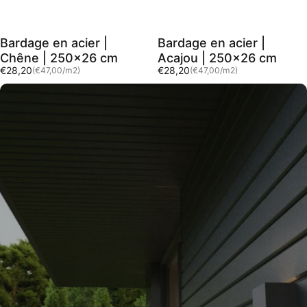
Bardage en acier |
Bardage en acier |
Chêne | 250x26 cm
Acajou | 250x26 cm
Prix unitaire
Prix unitaire
€28,20
€28,20
(€47,00
/
m2)
(€47,00
/
m2)
par
par