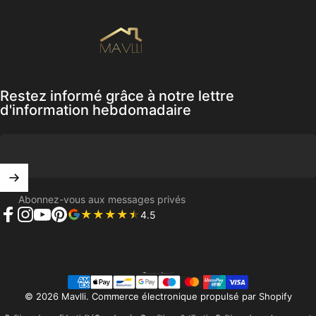
Mavlli
Restez informé grâce à notre lettre
d'information hebdomadaire
Abonnez-vous aux messages privés
4.5
Facebook
Instagram
YouTube
Pinterest
Français
Langue
© 2026 Mavlli.
Commerce électronique propulsé par Shopify