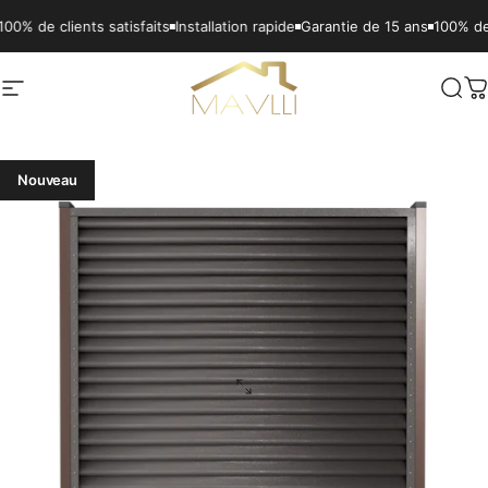
Passer au contenu
lients satisfaits
Installation rapide
Garantie de 15 ans
100% de clients s
Navigation
Mavlli
Rech
P
Nouveau