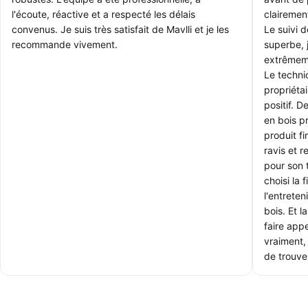
l'écoute, réactive et a respecté les délais
clairemen
convenus. Je suis très satisfait de Mavlli et je les
Le suivi 
recommande vivement.
superbe, 
extrêmem
Le technic
propriétai
positif. 
en bois p
produit f
ravis et 
pour son 
choisi la 
l'entrete
bois. Et l
faire appe
vraiment, 
de trouver