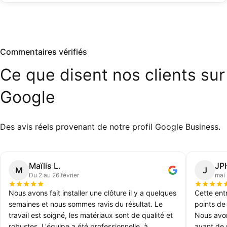
Commentaires vérifiés
Ce
que
disent
nos
clients
sur
Google
Des avis réels provenant de notre profil Google Business.
Maïlis L.
JP
M
J
Du 2 au 26 février
mai
Nous avons fait installer une clôture il y a quelques
Cette ent
semaines et nous sommes ravis du résultat. Le
points de
travail est soigné, les matériaux sont de qualité et
Nous avon
robustes. L'équipe a été professionnelle, à
avant de