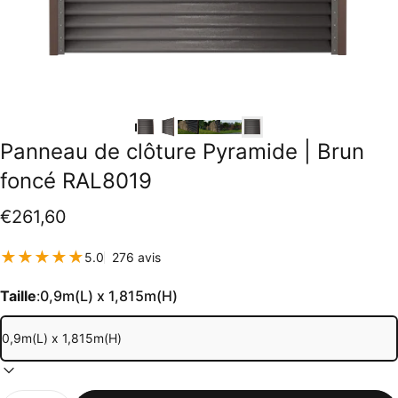
Panneau
de
clôture
Pyramide
|
Brun
foncé
RAL8019
€261,60
276 total des critiques
5.0
276 avis
Taille
:
0,9m(L) x 1,815m(H)