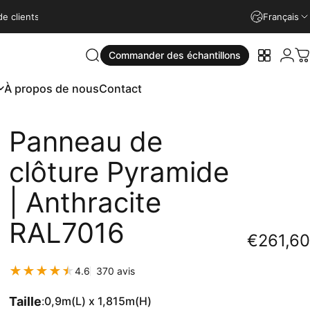
4.9
satisfaits
Installation rapide
Garantie de 15 ans
100% de clients 
Français
Conne
Commander des échantillons
Rechercher
Vos écha
P
À propos de nous
Contact
À propos de nous
Contact
Panneau
de
clôture
Pyramide
|
Anthracite
RAL7016
€261,60
370 total des critiques
4.6
370 avis
Taille
:
0,9m(L) x 1,815m(H)