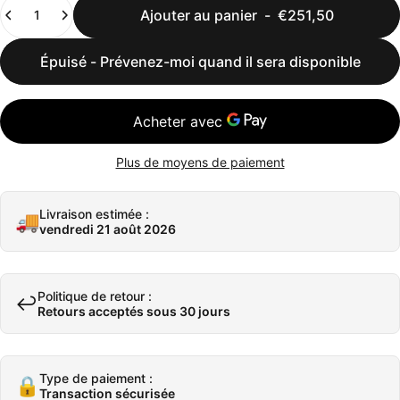
Quantité
Ajouter au panier
-
€251,50
Épuisé - Prévenez-moi quand il sera disponible
Plus de moyens de paiement
Livraison estimée :
🚚
vendredi 21 août 2026
Politique de retour :
↩️
Retours acceptés sous 30 jours
Type de paiement :
🔒
Transaction sécurisée