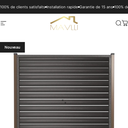
Passer au contenu
lients satisfaits
Installation rapide
Garantie de 15 ans
100% de clients s
Navigation
Mavlli
Rech
P
Nouveau