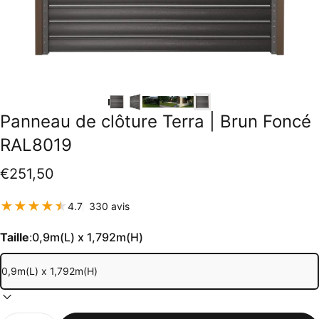
Panneau
de
clôture
Terra
|
Brun
Foncé
RAL8019
€251,50
330 total des critiques
4.7
330 avis
Taille
:
0,9m(L) x 1,792m(H)