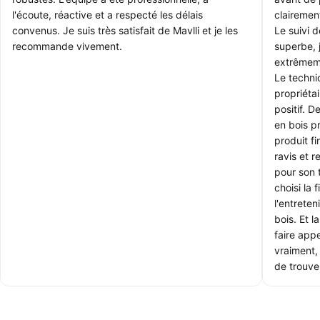
l'écoute, réactive et a respecté les délais
clairemen
convenus. Je suis très satisfait de Mavlli et je les
Le suivi 
recommande vivement.
superbe, 
extrêmem
Le technic
propriétai
positif. 
en bois p
produit f
ravis et 
pour son 
choisi la 
l'entrete
bois. Et l
faire appe
vraiment, 
de trouver