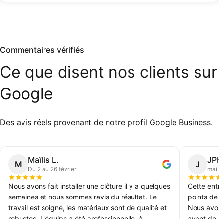
Commentaires vérifiés
Ce
que
disent
nos
clients
sur
Google
Des avis réels provenant de notre profil Google Business.
Maïlis L.
JP
M
J
Du 2 au 26 février
mai
Nous avons fait installer une clôture il y a quelques
Cette ent
semaines et nous sommes ravis du résultat. Le
points de
travail est soigné, les matériaux sont de qualité et
Nous avon
robustes. L'équipe a été professionnelle, à
avant de