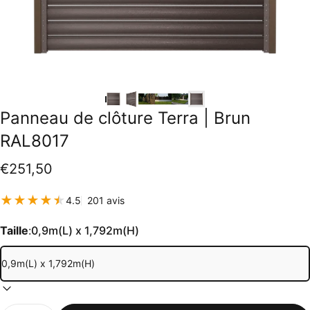
Panneau
de
clôture
Terra
|
Brun
RAL8017
€251,50
201 total des critiques
4.5
201 avis
Taille
:
0,9m(L) x 1,792m(H)