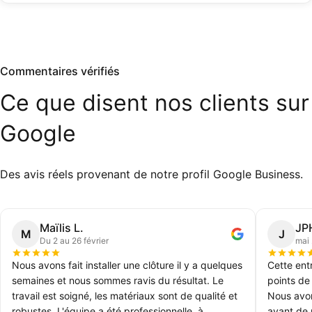
Commentaires vérifiés
Ce
que
disent
nos
clients
sur
Google
Des avis réels provenant de notre profil Google Business.
Maïlis L.
JP
M
J
Du 2 au 26 février
mai
Nous avons fait installer une clôture il y a quelques
Cette ent
semaines et nous sommes ravis du résultat. Le
points de
travail est soigné, les matériaux sont de qualité et
Nous avon
robustes. L'équipe a été professionnelle, à
avant de