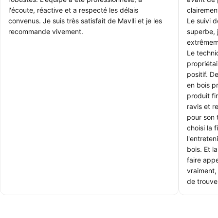
l'écoute, réactive et a respecté les délais
clairemen
convenus. Je suis très satisfait de Mavlli et je les
Le suivi 
recommande vivement.
superbe, 
extrêmem
Le technic
propriétai
positif. 
en bois p
produit f
ravis et 
pour son 
choisi la 
l'entrete
bois. Et l
faire appe
vraiment, 
de trouver