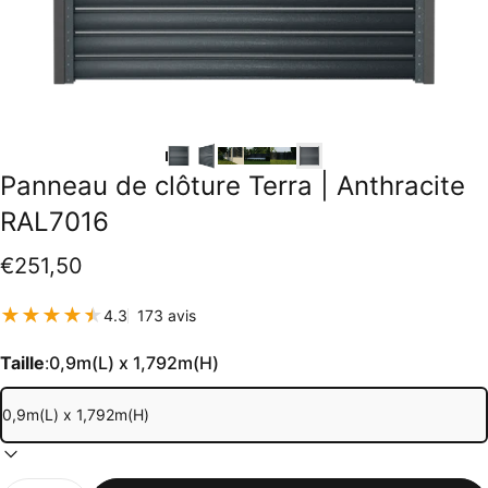
Panneau
de
clôture
Terra
|
Anthracite
RAL7016
€251,50
173 total des critiques
4.3
173 avis
Taille
:
0,9m(L) x 1,792m(H)