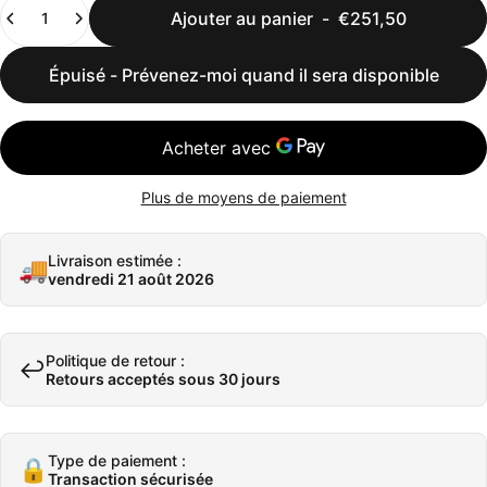
Quantité
Ajouter au panier
-
€251,50
Épuisé - Prévenez-moi quand il sera disponible
Plus de moyens de paiement
Livraison estimée :
🚚
vendredi 21 août 2026
Politique de retour :
↩️
Retours acceptés sous 30 jours
Type de paiement :
🔒
Transaction sécurisée