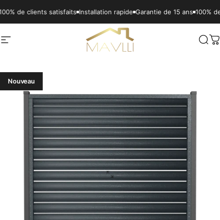
Passer au contenu
lients satisfaits
Installation rapide
Garantie de 15 ans
100% de clients s
Navigation
Mavlli
Rech
P
Nouveau