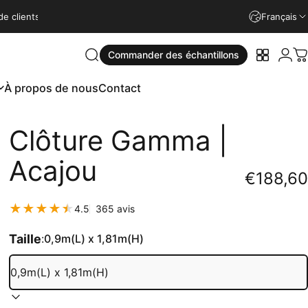
4.9
satisfaits
Installation rapide
Garantie de 15 ans
100% de clients 
Français
Conne
Commander des échantillons
Rechercher
Vos écha
P
À propos de nous
Contact
À propos de nous
Contact
Clôture
Gamma
|
Acajou
€188,60
365 total des critiques
4.5
365 avis
Taille
:
0,9m(L) x 1,81m(H)