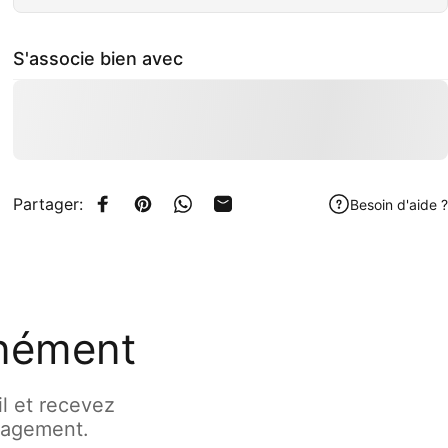
S'associe bien avec
Partager:
Besoin d'aide ?
Partager sur Facebook
Épingler sur Pinterest
Partager sur WhatsApp
Partager par Email
anément
l et recevez
gagement.