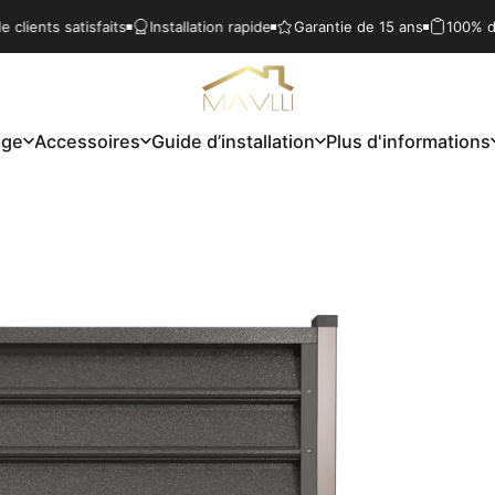
atisfaits
Installation rapide
Garantie de 15 ans
100% de clients s
Mavlli
age
Accessoires
Guide d’installation
Plus d'informations
ge
Accessoires
Guide d’installation
Plus d'informations