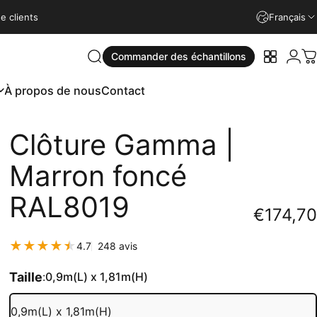
4.9
atisfaits
Installation rapide
Garantie de 15 ans
100% de clients s
Français
Conne
Commander des échantillons
Rechercher
Vos écha
P
À propos de nous
Contact
À propos de nous
Contact
Clôture
Gamma
|
Marron
foncé
RAL8019
€174,70
248 total des critiques
4.7
248 avis
Taille
:
0,9m(L) x 1,81m(H)