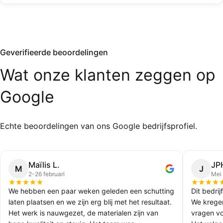
Geverifieerde beoordelingen
Wat
onze
klanten
zeggen
op
Google
Echte beoordelingen van ons Google bedrijfsprofiel.
Maïlis L.
JP
M
J
2-26 februari
Mei
We hebben een paar weken geleden een schutting
Dit bedrij
laten plaatsen en we zijn erg blij met het resultaat.
We kregen
Het werk is nauwgezet, de materialen zijn van
vragen vo