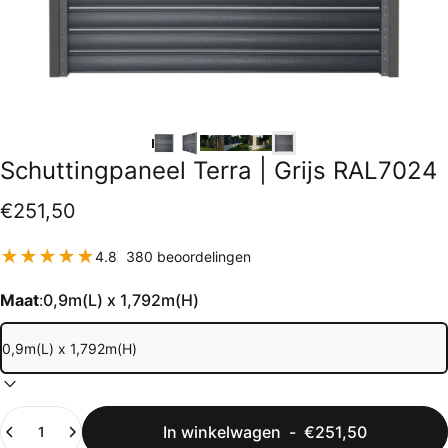
Schuttingpaneel
Terra
|
Grijs
RAL7024
€251,50
380 totaal aantal beoordeling
4.8
380 beoordelingen
Maat
:
0,9m(L) x 1,792m(H)
Hoeveelheid
In winkelwagen
-
€251,50