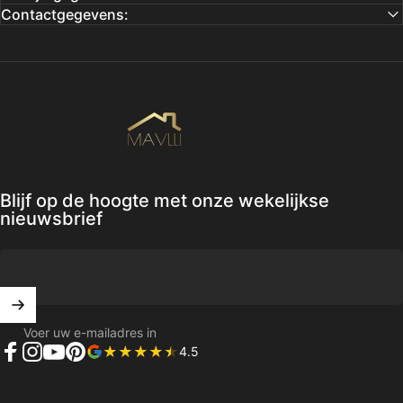
Contactgegevens:
Mavlli
Blijf op de hoogte met onze wekelijkse
nieuwsbrief
Voer uw e-mailadres in
4.5
Facebook
Instagram
YouTube
Pinterest