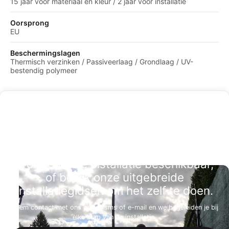
15 jaar voor materiaal en kleur / 2 jaar voor installatie
Oorsprong
EU
Beschermingslagen
Thermisch verzinken / Passiveerlaag / Grondlaag / UV-
bestendig polymeer
Professionele installatie beschikbaar,
of bekijk onze uitgebreide
installatiegidsen om het zelf te doen.
Neem contact met ons op via sms of e-mail en we begeleiden je bij
elke stap van de installatie.