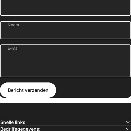
Naam
E-mail
Bericht verzenden
Bericht
Bericht verzenden
Snelle links
Bedrijfsgegevens: