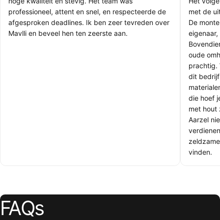
hoge kwaliteit en stevig. Het team was
Het volge
professioneel, attent en snel, en respecteerde de
met de uit
afgesproken deadlines. Ik ben zeer tevreden over
De monteu
Mavlli en beveel hen ten zeerste aan.
eigenaar, 
Bovendie
oude omhe
prachtig.
dit bedri
materiale
die hoef 
met hout 
Aarzel nie
verdienen
zeldzamer
vinden.
FAQs