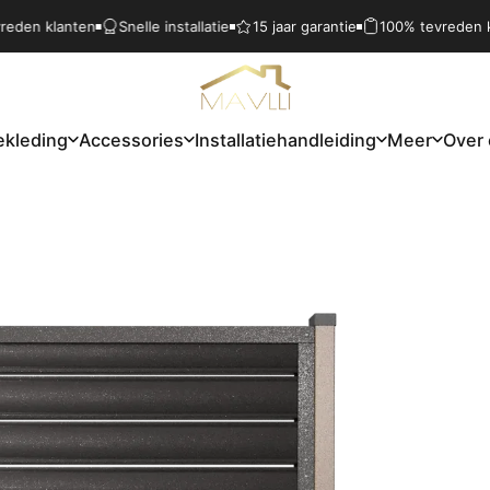
lanten
Snelle installatie
15 jaar garantie
100% tevreden klanten
Mavlli
ekleding
Accessories
Installatiehandleiding
Meer
Over
Bekleding
Accessories
Installatiehandleiding
Meer
Over 