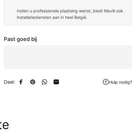
Indien u professionele plaatsing wenst, biedt Mavlli ook
installatiediensten aan in heel België.
Past goed bij
Deel:
Hulp nodig?
Delen op Facebook
Pin op Pinterest
Delen op WhatsApp
Delen via e-mail
te