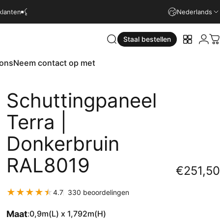
4.9
Snelle installatie
15 jaar garantie
100% tevreden klanten
Nederlands
Snell
Login
Staal bestellen
Zoekopdracht
Uw staal
W
 ons
Neem contact op met
ons
Neem contact op met
Schuttingpaneel
Terra
|
Donkerbruin
RAL8019
€251,50
330 totaal aantal beoordeli
4.7
330 beoordelingen
Maat
:
0,9m(L) x 1,792m(H)