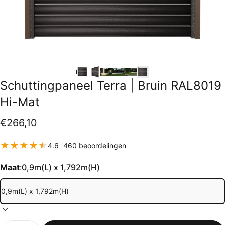
Schuttingpaneel
Terra
|
Bruin
RAL8019
Hi-Mat
€266,10
460 totaal aantal beoordeling
4.6
460 beoordelingen
Maat
:
0,9m(L) x 1,792m(H)