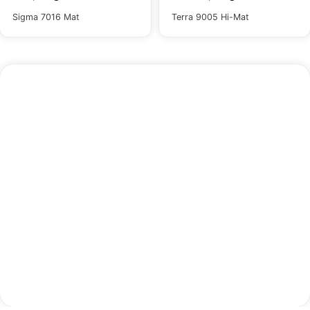
Sigma 7016 Mat
Terra 9005 Hi-Mat
Onderhoud
In stoffige omstandigheden veeg je het paneel af
met een vochtige doek en water om
oppervlaktestof te verwijderen. Voor een snellere
restauratie kunt u het paneel met een zachte
hogedrukreiniger met minimale inspanning zijn
oorspronkelijke uiterlijk teruggeven. Vermijd
agressieve of bijtende chemicaliën, omdat deze de
laklaag en beschermende coating aantasten.