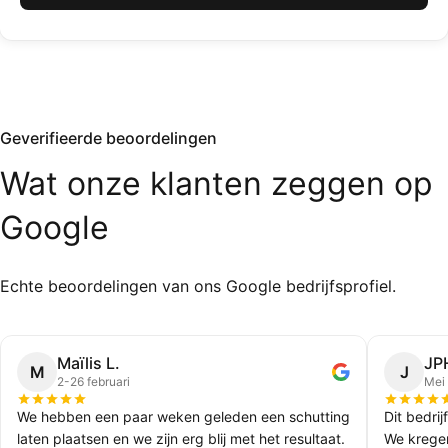
Geverifieerde beoordelingen
Wat
onze
klanten
zeggen
op
Google
Echte beoordelingen van ons Google bedrijfsprofiel.
Maïlis L.
JP
M
J
2-26 februari
Mei
We hebben een paar weken geleden een schutting
Dit bedrij
laten plaatsen en we zijn erg blij met het resultaat.
We kregen