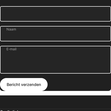
Naam
E-mail
Bericht verzenden
Bericht
Bericht verzenden