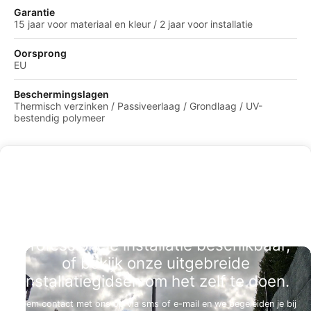
Garantie
15 jaar voor materiaal en kleur / 2 jaar voor installatie
Oorsprong
EU
Beschermingslagen
Thermisch verzinken / Passiveerlaag / Grondlaag / UV-
bestendig polymeer
Professionele installatie beschikbaar,
of bekijk onze uitgebreide
installatiegidsen om het zelf te doen.
Neem contact met ons op via sms of e-mail en we begeleiden je bij