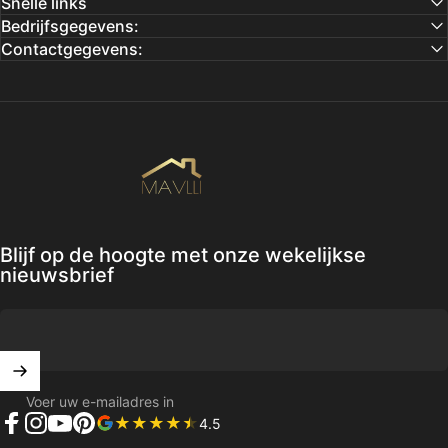
Snelle links
Bedrijfsgegevens:
Contactgegevens:
Mavlli
Blijf op de hoogte met onze wekelijkse
nieuwsbrief
Voer uw e-mailadres in
4.5
Facebook
Instagram
YouTube
Pinterest