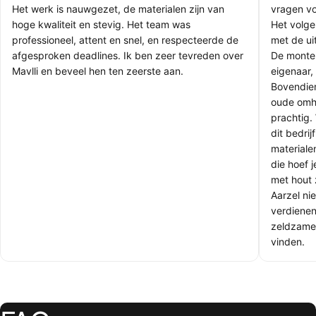
Het werk is nauwgezet, de materialen zijn van
vragen vo
hoge kwaliteit en stevig. Het team was
Het volge
professioneel, attent en snel, en respecteerde de
met de uit
afgesproken deadlines. Ik ben zeer tevreden over
De monteu
Mavlli en beveel hen ten zeerste aan.
eigenaar, 
Bovendie
oude omhe
prachtig.
dit bedri
materiale
die hoef 
met hout 
Aarzel nie
verdienen
zeldzamer
vinden.