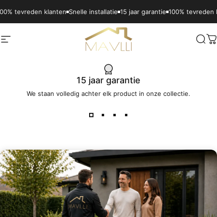
Ga naar inhoud
vreden klanten
Snelle installatie
15 jaar garantie
100% tevreden klanten
Site navigatie
Mavlli
Zoe
W
15 jaar garantie
We staan volledig achter elk product in onze collectie.