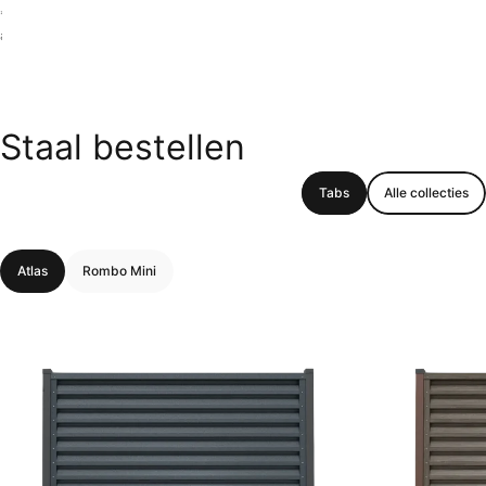
* Schattingen gebaseerd op branchegemiddelden. Levensduur kan variëren
afhankelijk van installatie en omgeving.
Staal
bestellen
Tabs
Alle collecties
Atlas
Rombo Mini