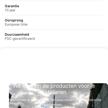
Garantie
10 jaar
Oorsprong
Europese Unie
Duurzaamheid
FSC-gecertificeerd
We kunnen de producten voor je
installeren.
Transformeer je buitenruimte met onze moderne, minimalistische
ontwerpen