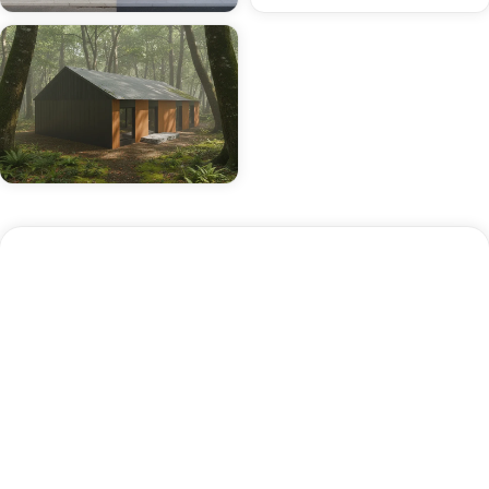
Onderhoudsvereisten
Zorg dat je hekwerk er onberispelijk blijft uitzien
met deze eenvoudige onderhoudsstappen:
Reinig twee keer per jaar met milde zeep en
water
Inspecteer op schade na zwaar weer