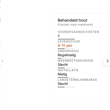
ontdek waarom gegalvaniseerd staal op lange termijn de
slimste keuze is voor je tuin.
Behandeld hout
ONZE KEUZE
Klassiek maar veeleisend
Mavlli Staal
Verzinkt + structuurpoedercoating
VOORAFGAANDE KOSTEN
€
VOORAFGAANDE KOSTEN
LEVENSDUUR
€€€
8-15 jaar
LEVENSDUUR
ONDERHOUD
50+ jaar
Regelmatig
ONDERHOUD
WEERBESTENDIGHEID
Geen
Slecht
WEERBESTENDIGHEID
INSTALLATIE
Uitstekend
Matig
INSTALLATIE
LANGETERMIJNWAARDE
Gemakkelijk
Slecht
LANGETERMIJNWAARDE
Uitstekend
Swipe or use the arrows to see all materials.