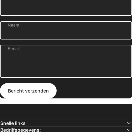
Naam
E-mail
Bericht verzenden
Bericht
Bericht verzenden
Snelle links
Bedrijfsgegevens: