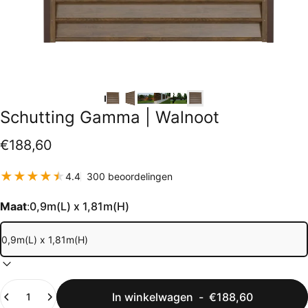
Schutting
Gamma
|
Walnoot
€188,60
300 totaal aantal beoordeling
4.4
300 beoordelingen
Maat
:
0,9m(L) x 1,81m(H)
Hoeveelheid
In winkelwagen
-
€188,60