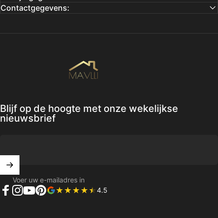
Contactgegevens:
Mavlli
Blijf op de hoogte met onze wekelijkse
nieuwsbrief
Voer uw e-mailadres in
4.5
Facebook
Instagram
YouTube
Pinterest