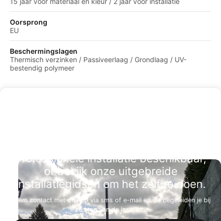
15 jaar voor materiaal en kleur / 2 jaar voor installatie
Oorsprong
EU
Beschermingslagen
Thermisch verzinken / Passiveerlaag / Grondlaag / UV-
bestendig polymeer
Professionele installatie beschikbaar,
of bekijk onze uitgebreide
installatiegidsen om het zelf te doen.
Neem contact met ons op via sms of e-mail en we begeleiden je bij
elke stap van de installatie.