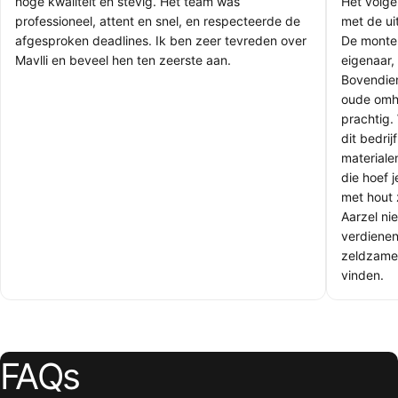
hoge kwaliteit en stevig. Het team was
Het volge
professioneel, attent en snel, en respecteerde de
met de uit
afgesproken deadlines. Ik ben zeer tevreden over
De monteu
Mavlli en beveel hen ten zeerste aan.
eigenaar, 
Bovendie
oude omhe
prachtig.
dit bedri
materiale
die hoef 
met hout 
Aarzel nie
verdienen
zeldzamer
vinden.
FAQs