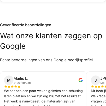
Geverifieerde beoordelingen
Wat
onze
klanten
zeggen
op
Google
Echte beoordelingen van ons Google bedrijfsprofiel.
Maïlis L.
JP
M
J
2-26 februari
Mei
We hebben een paar weken geleden een schutting
Dit bedrij
laten plaatsen en we zijn erg blij met het resultaat.
We kregen
Het werk is nauwgezet, de materialen zijn van
vragen vo