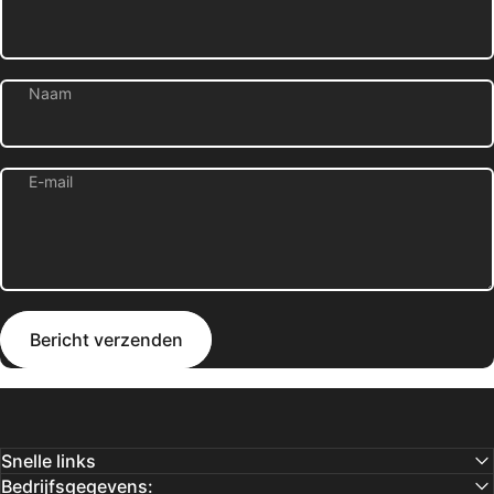
Naam
E-mail
Bericht verzenden
Bericht
Bericht verzenden
Snelle links
Bedrijfsgegevens: