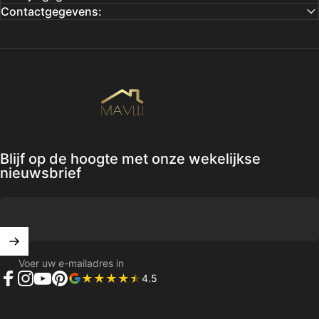
Contactgegevens:
Mavlli
Blijf op de hoogte met onze wekelijkse
nieuwsbrief
Voer uw e-mailadres in
4.5
Facebook
Instagram
YouTube
Pinterest