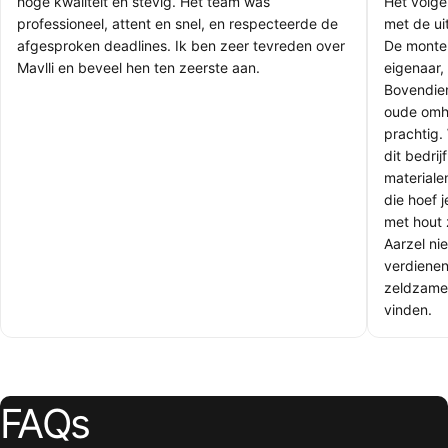
hoge kwaliteit en stevig. Het team was
Het volge
professioneel, attent en snel, en respecteerde de
met de uit
afgesproken deadlines. Ik ben zeer tevreden over
De monteu
Mavlli en beveel hen ten zeerste aan.
eigenaar, 
Bovendie
oude omhe
prachtig.
dit bedri
materiale
die hoef 
met hout 
Aarzel nie
verdienen
zeldzamer
vinden.
FAQs