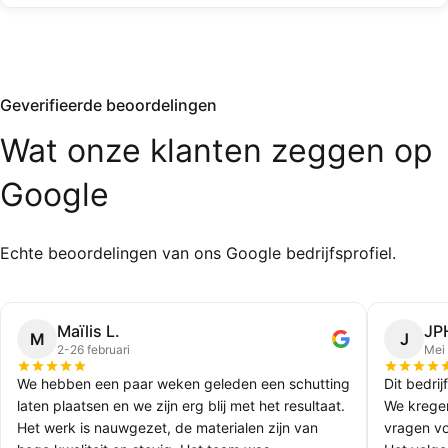
Geverifieerde beoordelingen
Wat
onze
klanten
zeggen
op
Google
Echte beoordelingen van ons Google bedrijfsprofiel.
Maïlis L.
JP
M
J
2-26 februari
Mei
We hebben een paar weken geleden een schutting
Dit bedrij
laten plaatsen en we zijn erg blij met het resultaat.
We kregen
Het werk is nauwgezet, de materialen zijn van
vragen vo