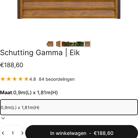
Schutting
Gamma
|
Eik
€188,60
84 totaal aantal beoordelingen
4.8
84 beoordelingen
Maat
:
0,9m(L) x 1,81m(H)
Hoeveelheid
In winkelwagen
-
€188,60